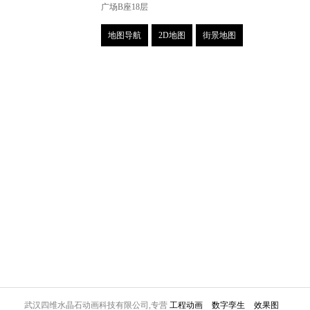
广场B座18层
地图导航
2D地图
街景地图
武汉四维水晶石动画科技有限公司,专营
工程动画
数字孪生
效果图