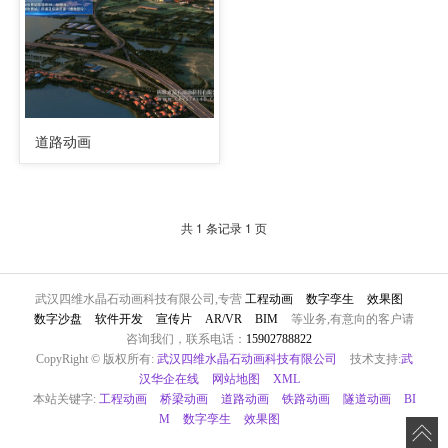
道路动画
共 1 条记录 1 页
武汉四维水晶石动画科技有限公司,专营
工程动画
数字孪生
效果图
数字沙盘
软件开发
宣传片
AR/VR
BIM
等业务,有意向的客户请
咨询我们，联系电话：
15902788822
CopyRight © 版权所有:
武汉四维水晶石动画科技有限公司
技术支持:
武
汉华企在线
网站地图
XML
本站关键字:
工程动画
桥梁动画
道路动画
铁路动画
隧道动画
BI
M
数字孪生
效果图