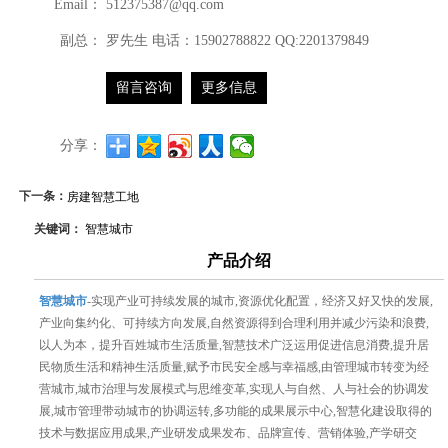
Email：
512375387@qq.com
副总：
罗先生 电话：15902788822 QQ:2201379849
留言咨询
更多信息
分享：
下一条：
房建智慧工地
关键词：
智慧城市
产品介绍
智慧城市
-实现产业可持续发展的城市,资源优化配置，经济又好又快的发展,
产业向集约化、可持续方向发展,自然资源得到合理利用并减少污染和浪费,
以人为本，提升百姓城市生活质量,智慧技术广泛运用促进信息消费,提升居
民物质生活和精神生活质量,赋予市民安全感与幸福感,由管理城市转变为经
营城市,城市治理与发展模式与思维变革,实现人与自然、人与社会的协调发
展,城市管理带动城市的协调运转,多功能的成果展示中心,智慧化建设取得的
技术与数据应用成果,产业研发成果发布、品牌宣传、营销体验,产学研交