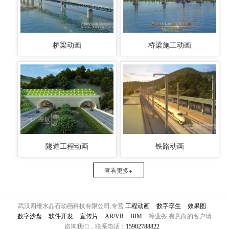
桥梁动画
桥梁施工动画
隧道工程动画
铁路动画
查看更多+
武汉四维水晶石动画科技有限公司,专营
工程动画
数字孪生
效果图
数字沙盘
软件开发
宣传片
AR/VR
BIM
等业务,有意向的客户请
咨询我们，联系电话：
15902788822