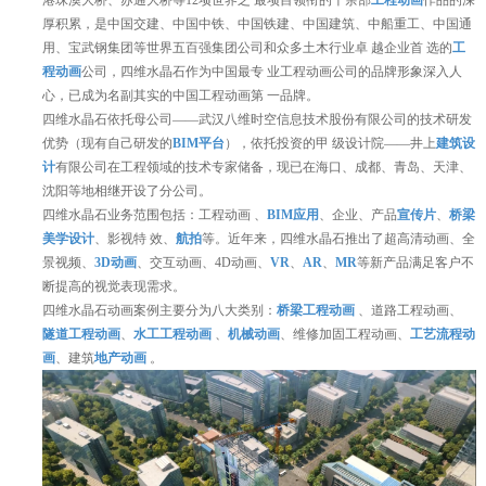
港珠澳大桥、苏通大桥等12项世界之 最项目领衔的千余部
工程动画
作品的深
厚积累，是中国交建、中国中铁、中国铁建、中国建筑、中船重工、中国通
用、宝武钢集团等世界五百强集团公司和众多土木行业卓 越企业首 选的
工
程动画
公司，四维水晶石作为中国最专 业工程动画公司的品牌形象深入人
心，已成为名副其实的中国工程动画第 一品牌。
四维水晶石依托母公司——武汉八维时空信息技术股份有限公司的技术研发
优势（现有自己研发的
BIM平台
），依托投资的甲 级设计院——井上
建筑设
计
有限公司在工程领域的技术专家储备，现已在海口、成都、青岛、天津、
沈阳等地相继开设了分公司。
四维水晶石业务范围包括：工程动画 、
BIM应用
、企业、产品
宣传片
、
桥梁
美学设计
、影视特 效、
航拍
等。近年来，四维水晶石推出了超高清动画、全
景视频、
3D动画
、交互动画、4D动画、
VR
、
AR
、
MR
等新产品满足客户不
断提高的视觉表现需求。
四维水晶石动画案例主要分为八大类别：
桥梁工程动画
、道路工程动画、
隧道工程动画
、
水工工程动画
、
机械动画
、维修加固工程动画、
工艺流程动
画
、建筑
地产动画
。