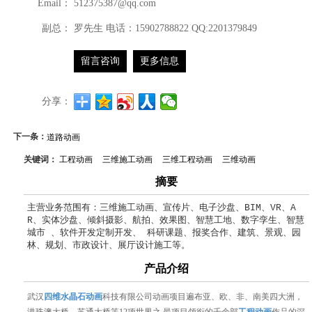
Email：
512375387@qq.com
副总：
罗先生 电话：15902788822 QQ:2201379849
留言咨询
更多信息
分享：
下一条：
道路动画
关键词：
工程动画
三维施工动画
三维工程动画
三维动画
摘要
主营业务范围有：三维施工动画、宣传片、电子沙盘、BIM、VR、A
R、实体沙盘、倾斜摄影、航拍、效果图、智慧工地、数字孪生、智慧
城市 、软件开发定制开发、 科研课题、报奖合作、建筑、景观、园
林、规划、市政设计、展厅设计施工等。
产品介绍
武汉
四维水晶石动画
科技有限公司动画项目遍布亚、欧、非、南美四大洲，